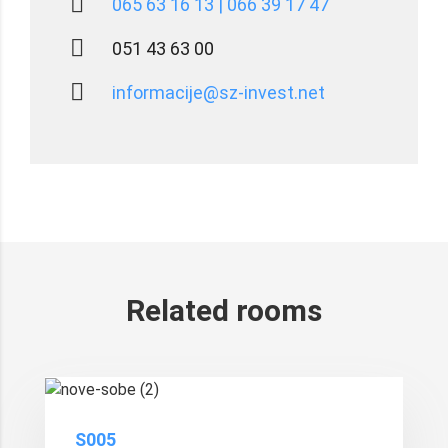
065 63 16 13 | 066 39 17 47
051 43 63 00
informacije@sz-invest.net
Related rooms
15.00€
/Night
S005